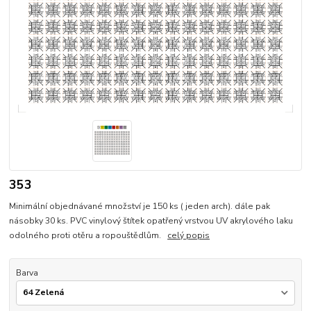
353
Minimální objednávané množství je 150 ks ( jeden arch). dále pak
násobky 30 ks. PVC vinylový štítek opatřený vrstvou UV akrylového laku
odolného proti otěru a ropouštědlům.
celý popis
Barva