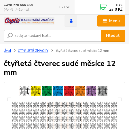
0
ks
+420 770 666 450
CZK
za
0 Kč
(Po-Pá, 7-15 hod.)
Menu
Hledat
Úvod
ČTYŘLETÉ ZNAČKY
čtyřletá čtverec sudé měsíce 12 mm
čtyřletá čtverec sudé měsíce 12
mm