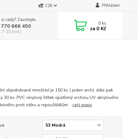
Přihlášení
CZK
 si rady? Zavolejte.
0
ks
 770 666 450
za
0 Kč
, 7-15 hod.)
lní objednávané množství je 150 ks ( jeden arch). dále pak
y 30 ks. PVC vinylový štítek opatřený vrstvou UV akrylového
dolného proti otěru a ropouštědlům.
celý popis
va