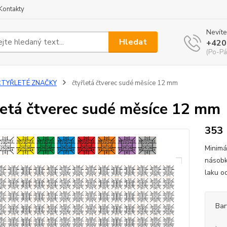
Kontakty
Nevíte
Hledat
+420
(Po-Pá
ČTYŘLETÉ ZNAČKY
čtyřletá čtverec sudé měsíce 12 mm
letá čtverec sudé měsíce 12 mm
353
Minimá
násobk
laku o
Bar