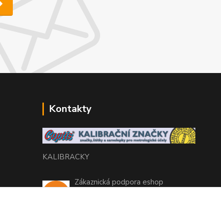
Kontakty
KALIBRACKY
Zákaznická podpora eshop
+420 770 666 450
(Po-Pá, 7-15 hod.)