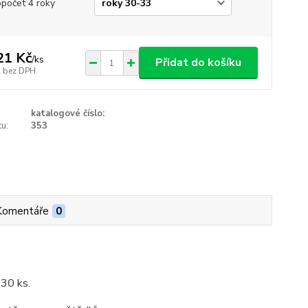
opočet 4 roky
21 Kč
/
ks
Přidat do košíku
bez DPH
katalogové číslo:
u:
353
Komentáře
0
 30 ks.