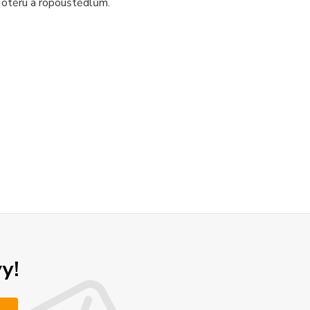
 otěru a ropouštědlům.
y!