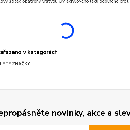
ový štítek opatřený vrstvou UV akrylového laku odolného proti
zařazeno v kategoriích
LETÉ ZNAČKY
epropásněte novinky, akce a slev