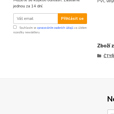
Můžete se kdykoli odhlásit. Zasíláme
PVC vinyl
jednou za 14 dní.
Přihlásit se
Souhlasím se
zpracováním osobních údajů
za účelem
rozesílky newsletteru.
Zboží 
ČTYŘ
N