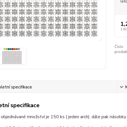
let
1,
1 Kč
Číslo
produkt
etní specifikace
tní specifikace
 objednávané množství je 150 ks ( jeden arch). dále pak násobky