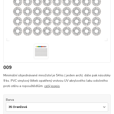
009
Minimální objednávané množství je 54 ks ( jeden arch). dále pak násobky
9 ks. PVC vinylový štítek opatřený vrstvou UV akrylového laku odolného
proti otěru a ropouštědlům.
celý popis
Barva