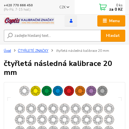
0
ks
+420 770 666 450
CZK
za
0 Kč
(Po-Pá, 7-15 hod.)
Menu
Hledat
Úvod
ČTYŘLETÉ ZNAČKY
čtyřletá následná kalibrace 20 mm
čtyřletá následná kalibrace 20
mm