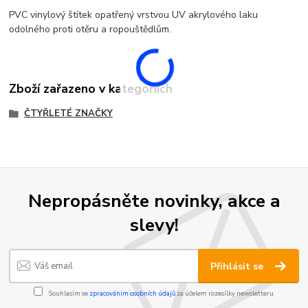
PVC vinylový štítek opatřený vrstvou UV akrylového laku
odolného proti otěru a ropouštědlům.
Zboží zařazeno v kategoriích
ČTYŘLETÉ ZNAČKY
Nepropásněte novinky, akce a
slevy!
Přihlásit se
Souhlasím se
zpracováním osobních údajů
za účelem rozesílky newsletteru.