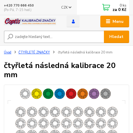
0
ks
+420 770 666 450
CZK
za
0 Kč
(Po-Pá, 7-15 hod.)
Menu
Hledat
Úvod
ČTYŘLETÉ ZNAČKY
čtyřletá následná kalibrace 20 mm
čtyřletá následná kalibrace 20
mm