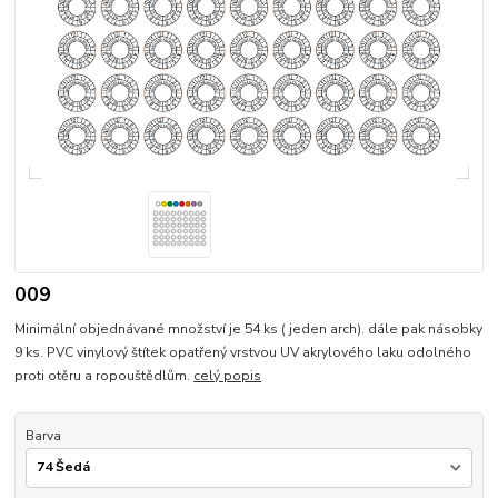
009
Minimální objednávané množství je 54 ks ( jeden arch). dále pak násobky
9 ks. PVC vinylový štítek opatřený vrstvou UV akrylového laku odolného
proti otěru a ropouštědlům.
celý popis
Barva