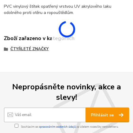
PVC vinylový štítek opatřený vrstvou UV akrylového laku
odolného proti otěru a ropouštědlům.
Zboží zařazeno v kategoriích
ČTYŘLETÉ ZNAČKY
Nepropásněte novinky, akce a
slevy!
Přihlásit se
Souhlasím se
zpracováním osobních údajů
za účelem rozesílky newsletteru.