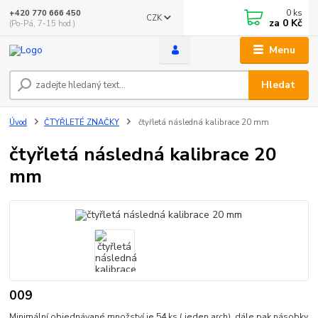
0
ks
+420 770 666 450
CZK
za
0 Kč
(Po-Pá, 7-15 hod.)
Menu
Hledat
Úvod
ČTYŘLETÉ ZNAČKY
čtyřletá následná kalibrace 20 mm
čtyřletá následná kalibrace 20
mm
009
Minimální objednávané množství je 54 ks ( jeden arch). dále pak násobky