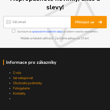
slevy!
Přihlásit se
Souhlasím se
zpracováním osobních údajů
za účelem rozesílky newsletteru.
Můžete se kdykoli odhlásit. Zasíláme jednou za 14 dní.
Informace pro zákazníky
O nás
Jak nakupovat
Obchodní podmínky
Fotogalerie
Kontakty