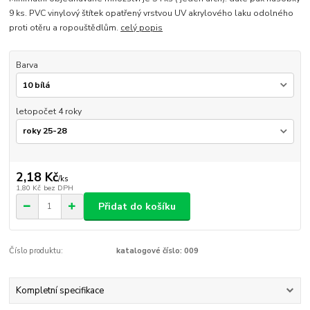
9 ks. PVC vinylový štítek opatřený vrstvou UV akrylového laku odolného
proti otěru a ropouštědlům.
celý popis
Barva
letopočet 4 roky
2,18 Kč
/
ks
1,80 Kč
bez DPH
Přidat do košíku
Číslo produktu:
katalogové číslo: 009
Kompletní specifikace