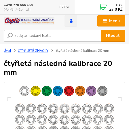
0
ks
+420 770 666 450
CZK
za
0 Kč
(Po-Pá, 7-15 hod.)
Menu
Hledat
Úvod
ČTYŘLETÉ ZNAČKY
čtyřletá následná kalibrace 20 mm
čtyřletá následná kalibrace 20
mm