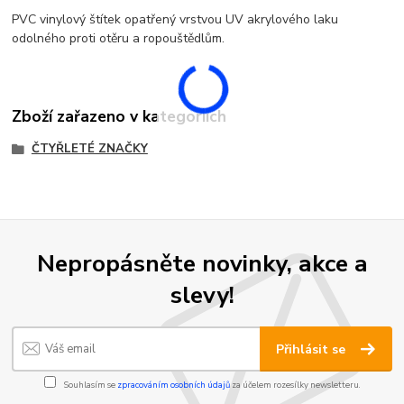
PVC vinylový štítek opatřený vrstvou UV akrylového laku
odolného proti otěru a ropouštědlům.
Zboží zařazeno v kategoriích
ČTYŘLETÉ ZNAČKY
Nepropásněte novinky, akce a
slevy!
Přihlásit se
Souhlasím se
zpracováním osobních údajů
za účelem rozesílky newsletteru.