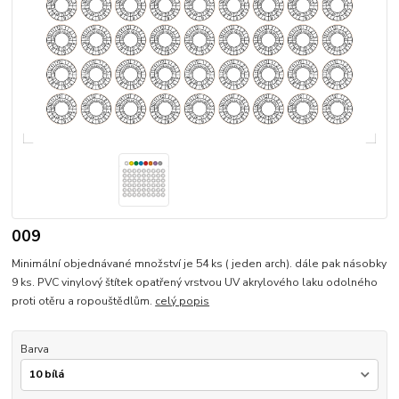
009
Minimální objednávané množství je 54 ks ( jeden arch). dále pak násobky
9 ks. PVC vinylový štítek opatřený vrstvou UV akrylového laku odolného
proti otěru a ropouštědlům.
celý popis
Barva