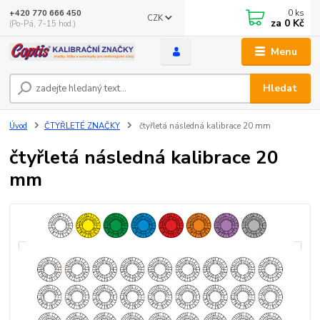
0
ks
+420 770 666 450
CZK
za
0 Kč
(Po-Pá, 7-15 hod.)
Menu
Hledat
Úvod
ČTYŘLETÉ ZNAČKY
čtyřletá následná kalibrace 20 mm
čtyřletá následná kalibrace 20
mm