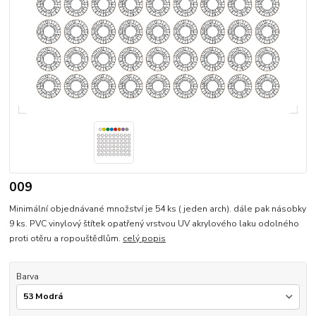
009
Minimální objednávané množství je 54 ks ( jeden arch). dále pak násobky
9 ks. PVC vinylový štítek opatřený vrstvou UV akrylového laku odolného
proti otěru a ropouštědlům.
celý popis
Barva