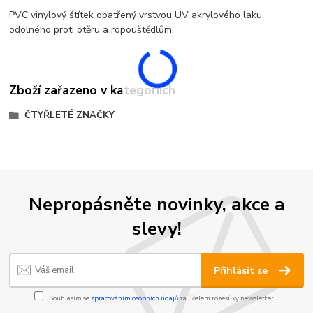
PVC vinylový štítek opatřený vrstvou UV akrylového laku
odolného proti otěru a ropouštědlům.
Zboží zařazeno v kategoriích
ČTYŘLETÉ ZNAČKY
Nepropásněte novinky, akce a
slevy!
Přihlásit se
Souhlasím se
zpracováním osobních údajů
za účelem rozesílky newsletteru.