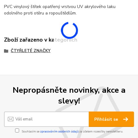
PVC vinylový štítek opatřený vrstvou UV akrylového laku
odolného proti otěru a ropouštědlům.
Zboží zařazeno v kategoriích
ČTYŘLETÉ ZNAČKY
Nepropásněte novinky, akce a
slevy!
Přihlásit se
Souhlasím se
zpracováním osobních údajů
za účelem rozesílky newsletteru.