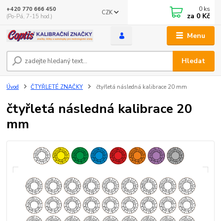
0
ks
+420 770 666 450
CZK
za
0 Kč
(Po-Pá, 7-15 hod.)
Menu
Hledat
Úvod
ČTYŘLETÉ ZNAČKY
čtyřletá následná kalibrace 20 mm
čtyřletá následná kalibrace 20
mm