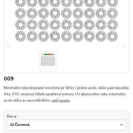
009
Minimální objednávané množství je 54 ks ( jeden arch). dále pak násobky
9 ks. PVC vinylový štítek opatřený vrstvou UV akrylového laku odolného
proti otěru a ropouštědlům.
celý popis
Barva