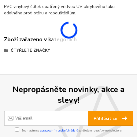
PVC vinylový štítek opatřený vrstvou UV akrylového laku
odolného proti otěru a ropouštědlům.
Zboží zařazeno v kategoriích
ČTYŘLETÉ ZNAČKY
Nepropásněte novinky, akce a
slevy!
Přihlásit se
Souhlasím se
zpracováním osobních údajů
za účelem rozesílky newsletteru.