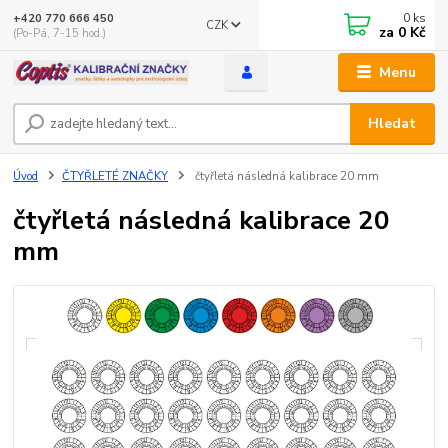
0
ks
+420 770 666 450
CZK
za
0 Kč
(Po-Pá, 7-15 hod.)
Menu
Hledat
Úvod
ČTYŘLETÉ ZNAČKY
čtyřletá následná kalibrace 20 mm
čtyřletá následná kalibrace 20
mm