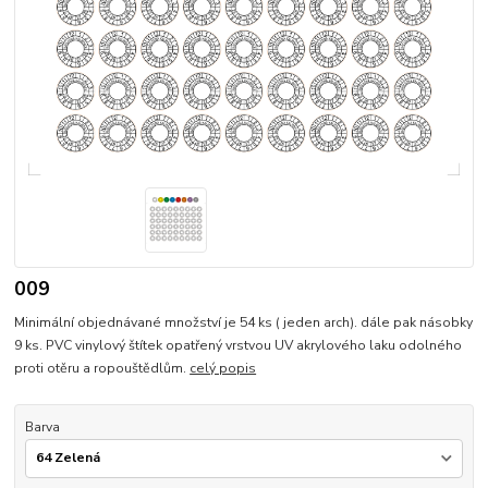
009
Minimální objednávané množství je 54 ks ( jeden arch). dále pak násobky
9 ks. PVC vinylový štítek opatřený vrstvou UV akrylového laku odolného
proti otěru a ropouštědlům.
celý popis
Barva