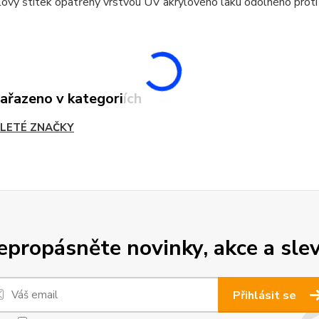
ový štítek opatřený vrstvou UV akrylového laku odolného proti
zařazeno v kategoriích
LETÉ ZNAČKY
epropásněte novinky, akce a slev
Přihlásit se