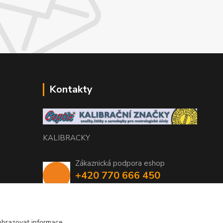
Kontakty
KALIBRACKY
Zákaznická podpora eshop
+420 770 666 450
(Po-Pá, 7-15 hod.)
coptis@coptis.cz
obrazovat informace