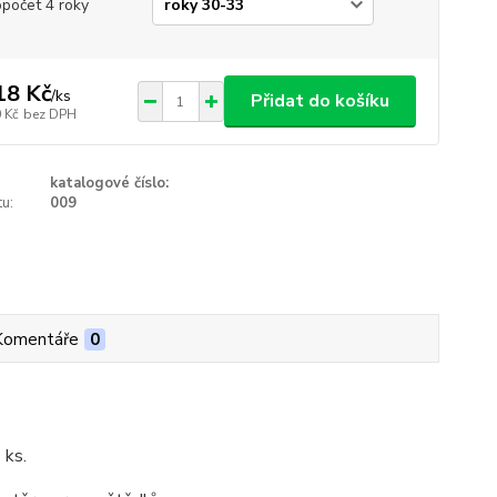
opočet 4 roky
18 Kč
/
ks
Přidat do košíku
 Kč
bez DPH
katalogové číslo:
u:
009
Komentáře
0
 ks.