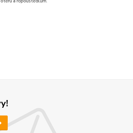
 otěru a ropouštědlům.
y!