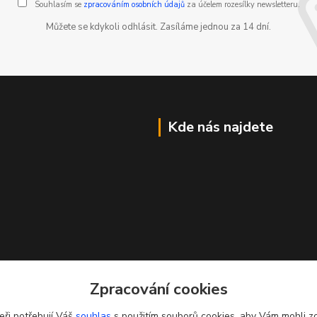
Souhlasím se
zpracováním osobních údajů
za účelem rozesílky newsletteru.
Můžete se kdykoli odhlásit. Zasíláme jednou za 14 dní.
Kde nás najdete
Zpracování cookies
eři potřebují Váš
souhlas
s použitím souborů cookies, aby Vám mohli z