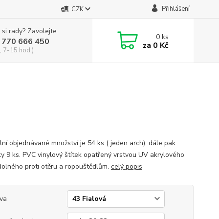
Přihlášení
CZK
 si rady? Zavolejte.
0
ks
 770 666 450
za
0 Kč
, 7-15 hod.)
lní objednávané množství je 54 ks ( jeden arch). dále pak
y 9 ks. PVC vinylový štítek opatřený vrstvou UV akrylového
dolného proti otěru a ropouštědlům.
celý popis
va