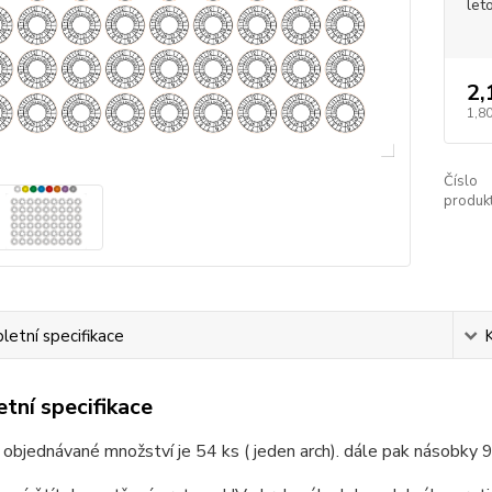
let
2,
1,80
Číslo
produkt
etní specifikace
tní specifikace
 objednávané množství je 54 ks ( jeden arch). dále pak násobky 9