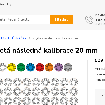
Kontakty
Nevíte
Hledat
+420
(Po-Pá
ČTYŘLETÉ ZNAČKY
čtyřletá následná kalibrace 20 mm
letá následná kalibrace 20 mm
009
Minimá
násobk
laku o
Bar