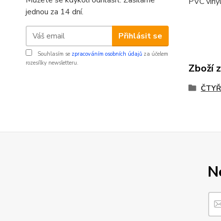
Můžete se kdykoli odhlásit. Zasíláme
PVC vinyl
jednou za 14 dní.
Přihlásit se
Souhlasím se
zpracováním osobních údajů
za účelem
rozesílky newsletteru.
Zboží 
ČTYŘ
N